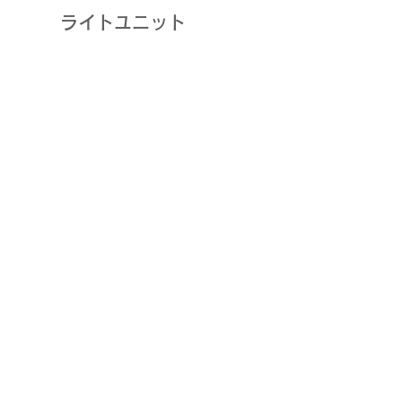
ライトユニット
K社EF63用新型ライトユニット
運転室用車内灯
Price
Price
¥1,200
¥1,000
D.3Densha