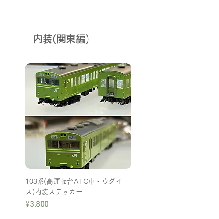
内装(関東編)
新発行
103系(高運転台ATC車・ウグイ
205系500番台内装ステッカ
ス)内装ステッカー
Price
¥2,000
Price
¥3,800