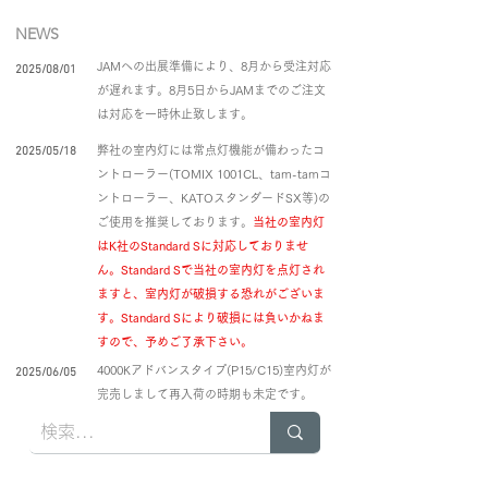
NEWS
JAMへの出展準備により、8月から受注対応
2025/08/01
が遅れます。8月5日からJAMまでのご注文
は対応を一時休止致します。
弊社の室内灯には常点灯機能が備わったコ
2025/05/18
ントローラー(TOMIX 1001CL、tam-tamコ
ントローラー、KATOスタンダードSX等)の
ご使用を推奨しております。
当社の室内灯
はK社のStandard Sに対応しておりませ
ん。Standard Sで当社の室内灯を点灯され
ますと、室内灯が破損する恐れがございま
す。Standard Sにより破損には負いかねま
すので、予めご了承下さい。
4000Kアドバンスタイプ(P15/C15)室内灯が
2025/06/05
完売しまして再入荷の時期も未定です。