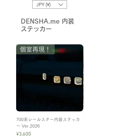
JPY (¥)
DENSHA.me 内装
ステッカー
個室再現！
Ver.2026
700系レールスター内装ステッカ
T社キハ185系(JR四国)内装
ー Ver.2026
カー
Price
Price
¥3,600
¥1,650