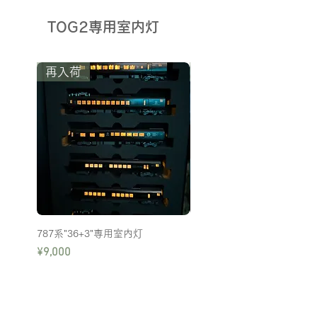
TOG2専用室内灯
再入荷
予約注文中
787系"36+3"専用室内灯
K社「ななつ星 in 九州」室
Price
Price
¥9,000
¥9,900