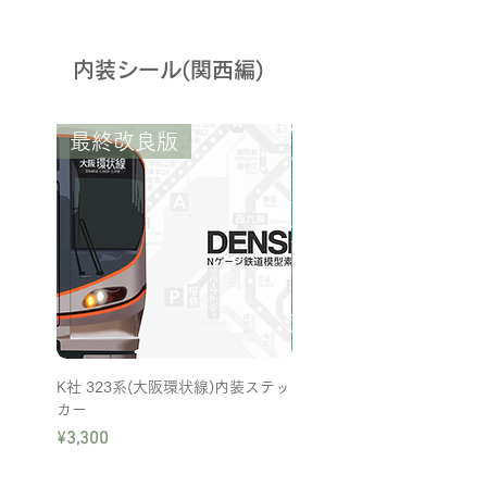
内装シール(関西編)
最終改良版
K社 323系(大阪環状線)内装ステッ
K社 221系(リニューアル車
カー
テッカー
Price
Price
¥3,300
¥2,500