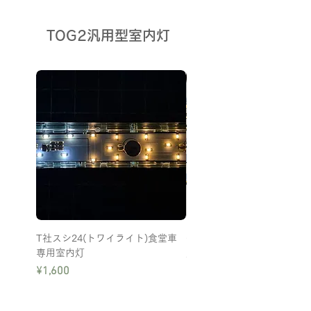
TOG2汎用型室内灯
T社スシ24(トワイライト)食堂車
C15D二列直線タイプ蓄電式
専用室内灯
灯
Price
Price
¥1,600
¥12,000