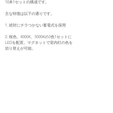
10本1セットの構成です。
主な特徴は以下の通りです。
1. 絶対にチラつかない蓄電式を採用
2. 桜色、4000K、5000Kの3色1セットに
LEDを配置。マグネットで室内灯の色を
切り替えが可能。
3. 非常灯の設置も可能。どの点灯パター
ンでも非常灯の点灯が可能。
4. 集電方式はTOMIX及びKATOの選択
式。お客様によるハンダ付けも可能。
室内灯の性能は動画で是非ご覧になって
ください。
集電は銅板またはスプリングのいずれか