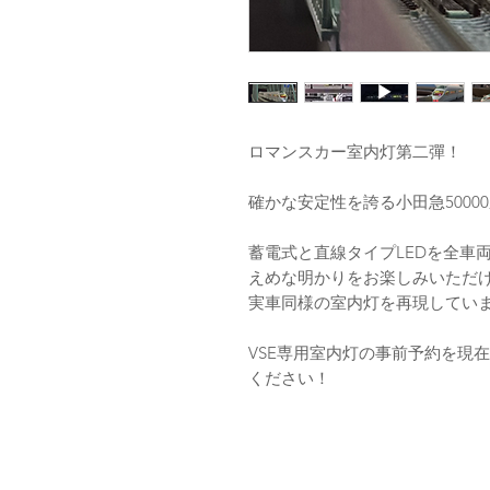
ロマンスカー室内灯第二彈！
確かな安定性を誇る小田急5000
蓄電式と直線タイプLEDを全車
えめな明かりをお楽しみいただ
実車同様の室内灯を再現してい
VSE専用室内灯の事前予約を現
ください！