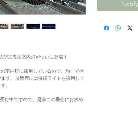
Notif
0系VSE専用室内灯がついに登場！
両の室内灯に採用しているので、均一で控
けます。展望席には接続ライトを採用して
ます。
在受付中ですので、是非この機会にお求め