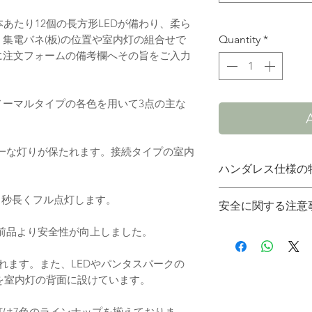
あたり12個の長方形LEDが備わり、柔ら
集電バネ(板)の位置や室内灯の組合せで
Quantity
*
に注文フォームの備考欄へその旨をご入力
ノーマルタイプの各色を用いて3点の主な
一な灯りが保たれます。接続タイプの室内
ハンダレス仕様の
集電バネと帯に加
1秒長くフル点灯します。
安全に関する注意
設けます。ハンダ
ンドで決めれる新
前品より安全性が向上しました。
電圧：
の箇所にハンドで
本製品の最大耐電圧
れます。また、LEDやパンタスパークの
ておりません。1
ハンダフリー室内
を室内灯の背面に設けています。
コントローラーで
ビス、ビス差し込
の原因となります
灯は7色のラインナップを揃えておりま