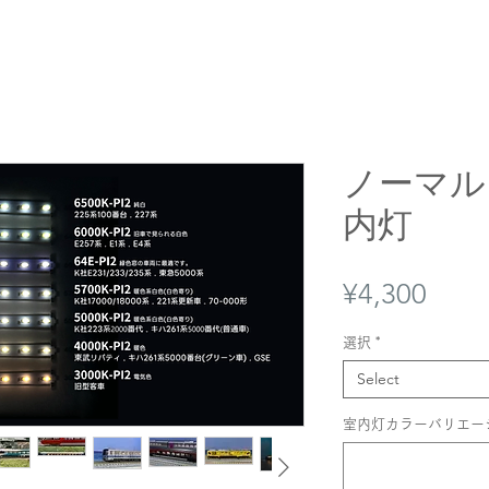
ノーマルタ
内灯
Price
¥4,300
選択
*
Select
室内灯カラーバリエーシ