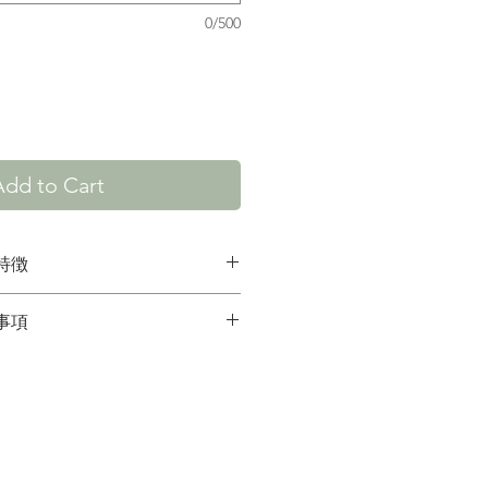
0/500
Add to Cart
特徴
えて、室内灯に新たな選択肢を
事項
作業が一切不要で集電位置をハ
室内灯です。集電箇所をお好み
簡単に取り付けられます。
は12Vです。DCCには対応し
2Vを超える電圧、旧型の高出力
灯セットの特徴は、10対の集電
通電しますと、破損や異常発熱
み口、集電バネ、ビス用ドライ
。常点灯対応のパワーパックを