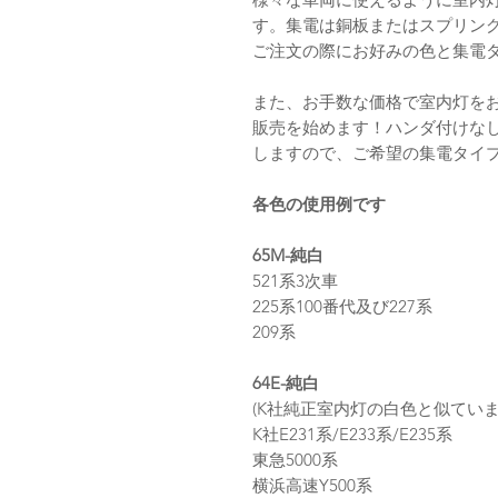
す。集電は銅板またはスプリン
ご注文の際にお好みの色と集電
また、お手数な価格で室内灯を
販売を始めます！ハンダ付けな
しますので、ご希望の集電タイ
各色の使用例です
65M-純白
521系3次車
225系100番代及び227系
209系
64E-純白
(K社純正室内灯の白色と似てい
K社E231系/E233系/E235系
東急5000系
横浜高速Y500系