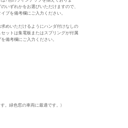
バーのセット構成
ご使用ください。KATO 
グのいずれかをお選びいただけますので、
ける際は、最初に
をご使用になられ
タイプを備考欄にご入力ください。
ねじ込んで固定し
なりますので、絶
い。
お求めいただけるようにハンダ付けなしの
ビスの固定には付
ショート：
しセットは集電板またはスプリングが付属
ビスを固定しまし
室内灯を取り付け
プを備考欄にご入力ください。
込み、室内灯を車
両の金属パーツに
※ビスは適切な側
ますと室内灯がシ
い。(幅広い側が
す。
工具付きハンダフ
チラつき：
と同価格となりま
車輪や集電パーツ
します。
なります。チラつ
電パーツの汚れ
ハンダ付け：
低音のハンダゴテ
ます。緑色窓の車両に最適です。)
を長時間加熱しま
する原因となりま