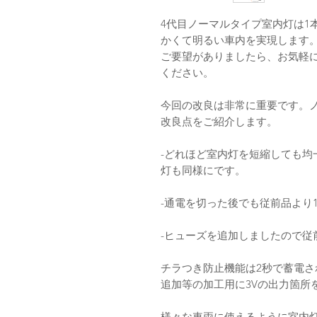
4代目ノーマルタイプ室内灯は1本
かくて明るい車内を実現します。
ご要望がありましたら、お気軽
ください。
今回の改良は非常に重要です。
改良点をご紹介します。
-どれほど室内灯を短縮しても均
灯も同様にです。
-通電を切った後でも従前品より
-ヒューズを追加しましたので従
チラつき防止機能は2秒で蓄電さ
追加等の加工用に3Vの出力箇所
様々な車両に使えるように室内